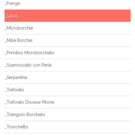
_Frange
_Lacci
_MIcroborchie
_Mille Borchie
_Primitivo Microborchiato
_Scamosciato con Perle
_Serpentina
_Traforato
_Traforato Discese Pitone
_Triangolo Borchiato
_Tronchetto