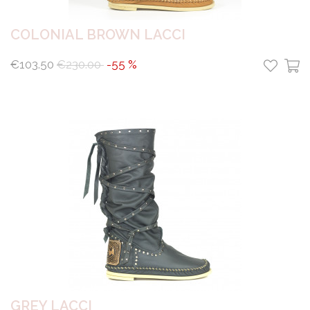
COLONIAL BROWN LACCI
€103.50
€230.00
-55 %
GREY LACCI