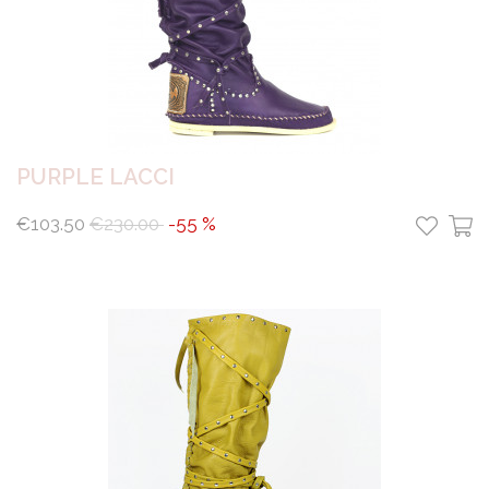
PURPLE LACCI
€103.50
€230.00
-55 %