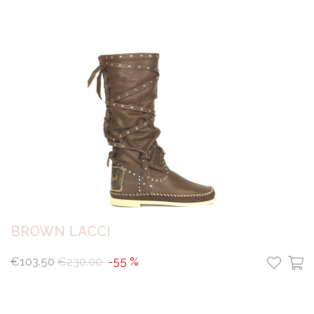
BROWN LACCI
€103.50
€230.00
-55 %