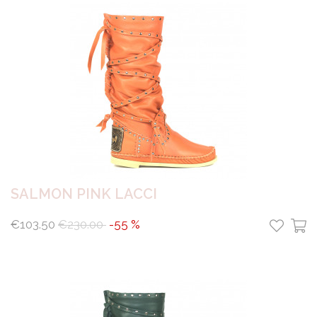
SALMON PINK LACCI
€103.50
€230.00
-55 %