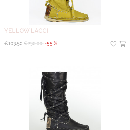
YELLOW LACCI
€103.50
€230.00
-55 %