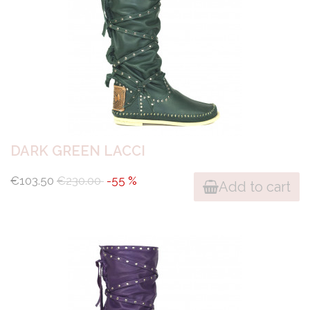
DARK GREEN LACCI
€103.50
€230.00
-55 %
Add to cart