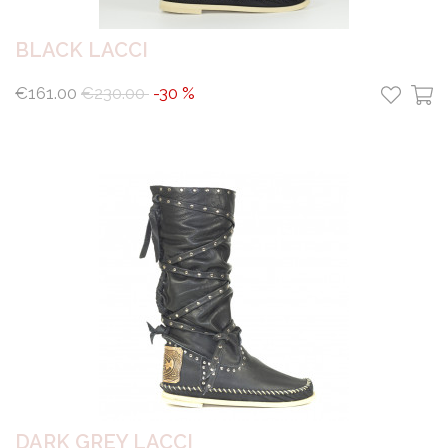
BLACK LACCI
€161.00
€230.00
-30 %
DARK GREY LACCI