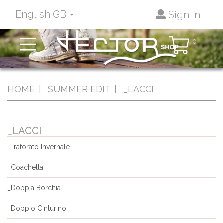
English GB
Sign in
Toggle
0
navigation
HOME
SUMMER EDIT
_LACCI
_LACCI
-Traforato Invernale
_Coachella
_Doppia Borchia
_Doppio Cinturino