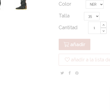
Color
Talla
Cantitad
añadir
añadir a la lista