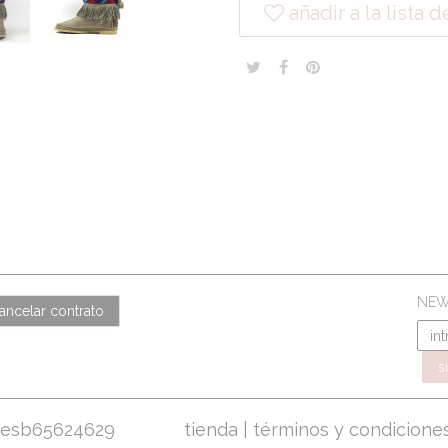
añadir a la lista
NEW
ancelar contrato
s
.f. esb65624629
tienda
|
términos y condicione