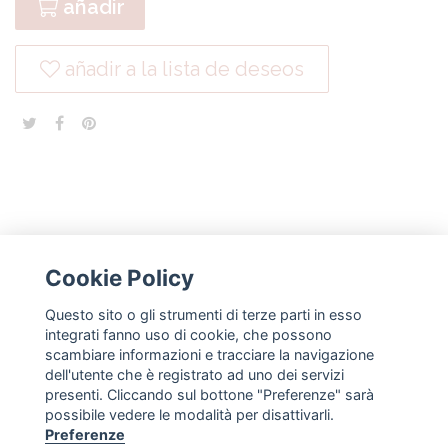
añadir
añadir a la lista de deseos
Cookie Policy
NEWSLETTER
Questo sito o gli strumenti di terze parti in esso
integrati fanno uso di cookie, che possono
subscríbete
scambiare informazioni e tracciare la navigazione
dell'utente che è registrato ad uno dei servizi
presenti. Cliccando sul bottone "Preferenze" sarà
SÍGUENOS
possibile vedere le modalità per disattivarli.
Preferenze