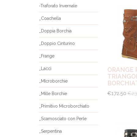
-Traforato Invernale
_Coachella
_Doppia Borchia
_Doppio Cinturino
_Frange
_Lacci
ORANGE 
TRIANGO
_MIcroborchie
BORCHIA
€172.50
€23
_Mille Borchie
_Primitivo Microborchiato
_Scamosciato con Perle
_Serpentina