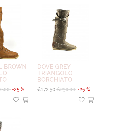
L BROWN
DOVE GREY
LO
TRIANGOLO
TO
BORCHIATO
0.00
-25 %
€172.50
€230.00
-25 %