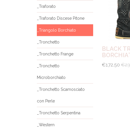
_Traforato
_Traforato Discese Pitone
_Triangolo Borchiato
_Tronchetto
BLACK T
_Tronchetto Frange
BORCHIA
€172.50
€23
_Tronchetto
Microborchiato
_Tronchetto Scamosciato
con Perle
_Tronchetto Serpentina
_Western