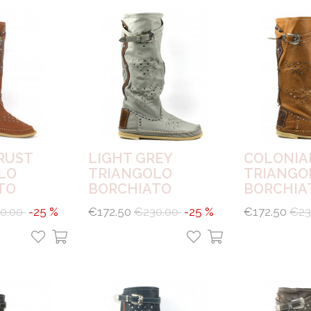
RUST
LIGHT GREY
COLONIA
LO
TRIANGOLO
TRIANGO
TO
BORCHIATO
BORCHIA
0.00
-25 %
€172.50
€230.00
-25 %
€172.50
€23