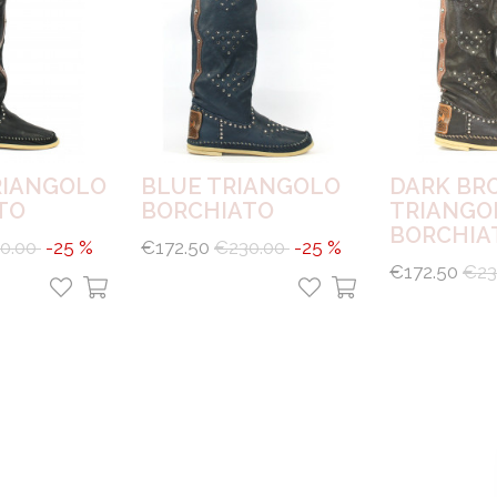
RIANGOLO
BLUE TRIANGOLO
DARK BR
TO
BORCHIATO
TRIANGO
BORCHIA
0.00
-25 %
€172.50
€230.00
-25 %
€172.50
€23