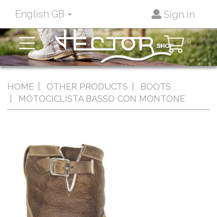
English GB
Sign in
Toggle
0
navigation
HOME
OTHER PRODUCTS
BOOTS
MOTOCICLISTA BASSO CON MONTONE