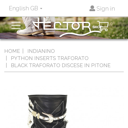
English GB
Sign in
Toggle
0
navigation
HOME
INDIANINO
PYTHON INSERTS TRAFORATO
BLACK TRAFORATO DISCESE IN PITONE