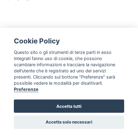
Cookie Policy
Questo sito o gli strumenti di terze parti in esso
NEWSLETTER
integrati fanno uso di cookie, che possono
scambiare informazioni e tracciare la navigazione
subscribe
dell'utente che è registrato ad uno dei servizi
presenti. Cliccando sul bottone "Preferenze" sarà
possibile vedere le modalità per disattivarli.
FOLLOW US
Preferenze
Cancel contract
Accetta tutti
Accetta solo necessari
Artigianato Made in Italy S.L. - c.i.f. esb65624629
shop
|
terms and conditions
|
privacy policy
|
cookie policy
|