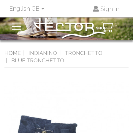
English GB
Sign in
Toggle
0
navigation
HOME
INDIANINO
TRONCHETTO
BLUE TRONCHETTO