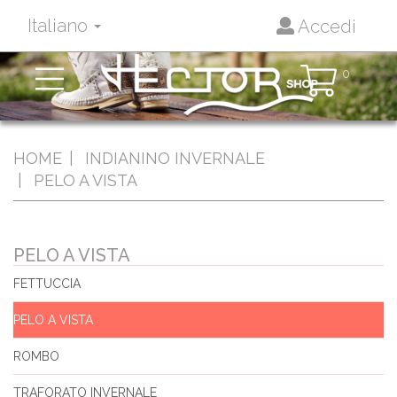
Italiano
Accedi
Toggle
0
navigation
HOME
INDIANINO INVERNALE
PELO A VISTA
PELO A VISTA
FETTUCCIA
PELO A VISTA
ROMBO
TRAFORATO INVERNALE