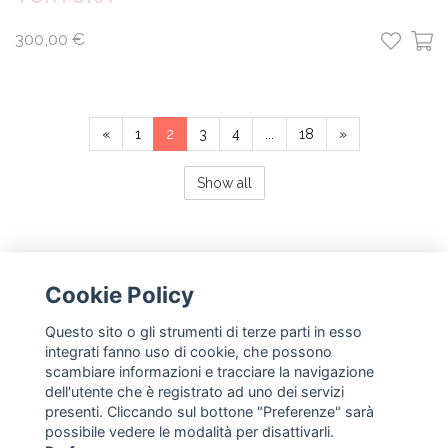
300,00 €
«
1
2
3
4
...
18
»
Show all
Cookie Policy
NEWSLETTER
Questo sito o gli strumenti di terze parti in esso
integrati fanno uso di cookie, che possono
invia
scambiare informazioni e tracciare la navigazione
dell'utente che è registrato ad uno dei servizi
presenti. Cliccando sul bottone "Preferenze" sarà
SEGUICI
possibile vedere le modalità per disattivarli.